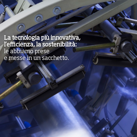
La tecnologia più innovativa,
l’efficienza, la sostenibilità:
le abbiamo prese
e messe in un sacchetto.